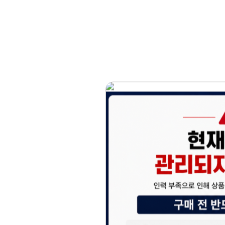
홈페이지 이용 안
안녕하세요, (주)디앤
현재 내부 사정으로 
불편을 드려 죄송합니
제품 문의, 견적 문의
다.
043-274-6789 /
또는 네이버에서 "디
셔도 됩니다.