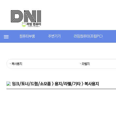
컴퓨터부품
주변기기
라임컴퓨터(조립PC)
· 복사용지
· 라벨지
잉크/토너/드럼/소모품 > 용지/라벨/기타 > 복사용지