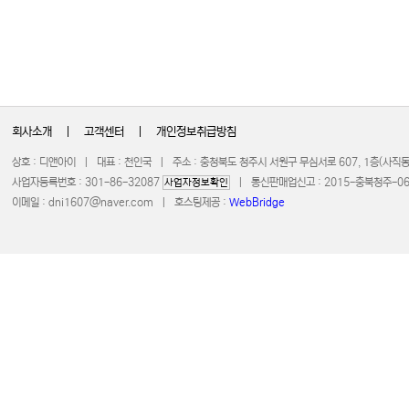
회사소개
|
고객센터
|
개인정보취급방침
상호 : 디앤아이 | 대표 : 천인국 | 주소 : 충청북도 청주시 서원구 무심서로 607, 1층(사
사업자등록번호 : 301-86-32087
| 통신판매업신고 : 2015-충북청주-0672 
사업자정보확인
이메일 :
dni1607@naver.com
| 호스팅제공 :
WebBridge
COPYRIGHT 20