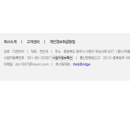
회사소개
|
고객센터
|
개인정보취급방침
상호 : 디앤아이 | 대표 : 천인국 | 주소 : 충청북도 청주시 서원구 무심서로 607, 1층(사
사업자등록번호 : 301-86-32087
| 통신판매업신고 : 2015-충북청주-0672 
사업자정보확인
이메일 :
dni1607@naver.com
| 호스팅제공 :
WebBridge
COPYRIGHT 20