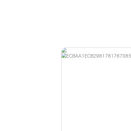
홈페이지 이용 안
안녕하세요, (주)디앤
현재 내부 사정으로 
불편을 드려 죄송합니
제품 문의, 견적 문의
다.
043-274-6789 /
또는 네이버에서 "디
셔도 됩니다.