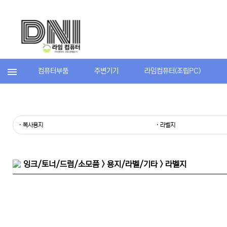
컴퓨터부품
주변기기
라임컴퓨터(조립PC)
· 복사용지
· 라벨지
잉크/토너/드럼/소모품 > 용지/라벨/기타 > 라벨지