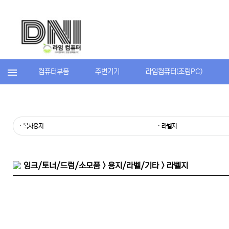
컴퓨터부품
주변기기
라임컴퓨터(조립PC)
· 복사용지
· 라벨지
잉크/토너/드럼/소모품 > 용지/라벨/기타 > 라벨지