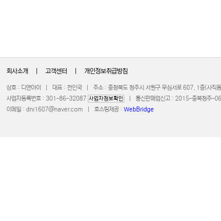
회사소개
|
고객센터
|
개인정보취급방침
상호 : 디앤아이 | 대표 : 천인국 | 주소 : 충청북도 청주시 서원구 무심서로 607, 1층(사
사업자등록번호 : 301-86-32087
| 통신판매업신고 : 2015-충북청주-0672 
사업자정보확인
이메일 :
dni1607@naver.com
| 호스팅제공 :
WebBridge
COPYRIGHT 20