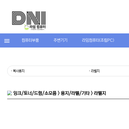
컴퓨터부품
주변기기
라임컴퓨터(조립PC)
· 복사용지
· 라벨지
잉크/토너/드럼/소모품 > 용지/라벨/기타 > 라벨지