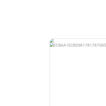
홈페이지 이용 안
안녕하세요, (주)디앤
현재 내부 사정으로 
불편을 드려 죄송합니
제품 문의, 견적 문의
다.
043-274-6789 /
또는 네이버에서 "디
셔도 됩니다.