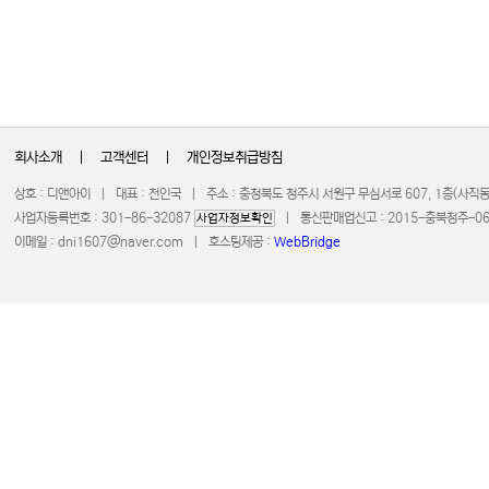
회사소개
|
고객센터
|
개인정보취급방침
상호 : 디앤아이 | 대표 : 천인국 | 주소 : 충청북도 청주시 서원구 무심서로 607, 1층(사
사업자등록번호 : 301-86-32087
| 통신판매업신고 : 2015-충북청주-0672 
사업자정보확인
이메일 :
dni1607@naver.com
| 호스팅제공 :
WebBridge
COPYRIGHT 20