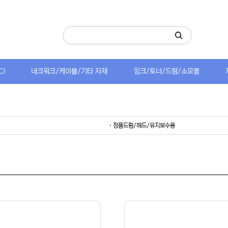
C)
네크워크/케이블/기타 자재
잉크/토너/드럼/소모품
· 정품드럼/헤드/유지보수용