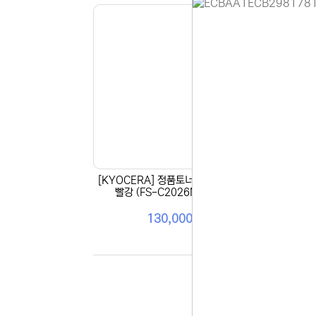
홈페이지 
안녕하세요,
현재 내부 
불편을 드려
제품 문의,
다.
043-274
또는 네이버
셔도 됩니다
[KYOCERA] 정품토너 TK-594KM
[KY
항상 더 나
빨강 (FS-C2026MFP/5K)
감사합니다.
(주)디앤아
130,000원