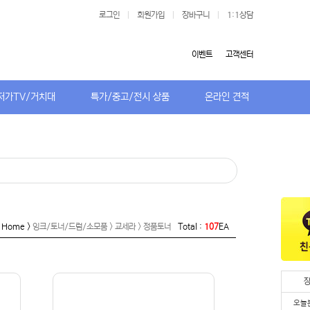
로그인
|
회원가입
|
장바구니
|
1:1상담
이벤트
고객센터
저가TV/거치대
특가/중고/전시 상품
온라인 견적
Home >
잉크/토너/드럼/소모품 > 교세라 > 정품토너
Total :
107
EA
오늘