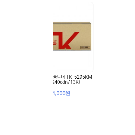
다시
보지
않기
오늘
다시
보지
 있습니다.
않기
실 수 있습니
 이용해 주
5KY
[KYOCERA] 정품토너 TK-5295KM
빨강 (P7240cdn/13K)
234,000원