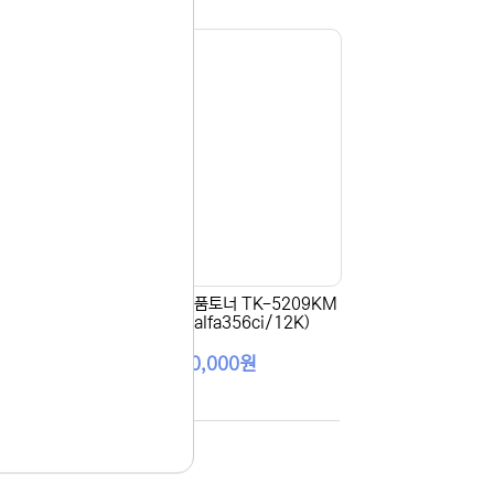
9KY
[KYOCERA] 정품토너 TK-5209KM
)
빨강 (TASKalfa356ci/12K)
150,000원