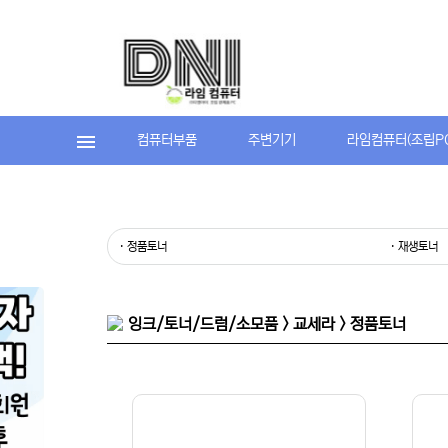
컴퓨터부품
주변기기
라임컴퓨터(조립P
· 정품토너
· 재생토너
잉크/토너/드럼/소모품 > 교세라 > 정품토너