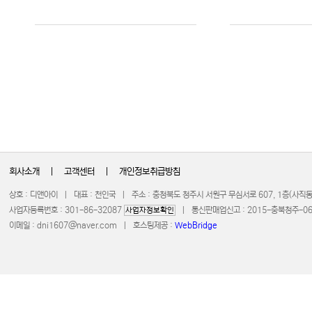
회사소개
|
고객센터
|
개인정보취급방침
상호 : 디앤아이 | 대표 : 천인국 | 주소 : 충청북도 청주시 서원구 무심서로 607, 1층(사
사업자등록번호 : 301-86-32087
| 통신판매업신고 : 2015-충북청주-0672 
사업자정보확인
이메일 :
dni1607@naver.com
| 호스팅제공 :
WebBridge
COPYRIGHT 20