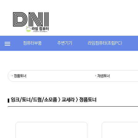
컴퓨터부품
주변기기
라임컴퓨터(조립PC)
· 정품토너
· 재생토너
잉크/토너/드럼/소모품 > 교세라 > 정품토너