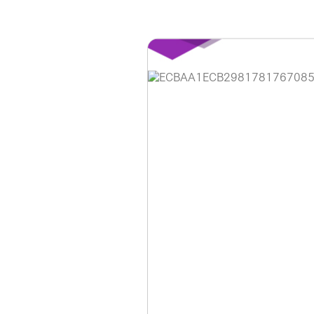
홈페이지 이용 안
안녕하세요, (주)디앤
현재 내부 사정으로 
불편을 드려 죄송합니
제품 문의, 견적 문의
다.
043-274-6789 /
또는 네이버에서 "디
셔도 됩니다.
항상 더 나은 서비스
감사합니다.
(주)디앤아이