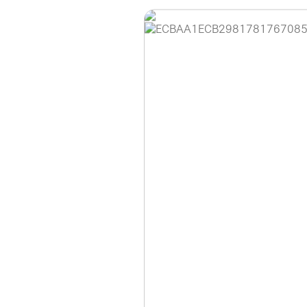
홈페이지 이용 안
안녕하세요, (주)디앤
현재 내부 사정으로 
불편을 드려 죄송합니
제품 문의, 견적 문의
다.
043-274-6789 /
또는 네이버에서 "디
셔도 됩니다.
항상 더 나은 서비스
감사합니다.
(주)디앤아이