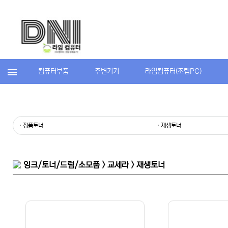
컴퓨터부품
주변기기
라임컴퓨터(조립PC)
· 정품토너
· 재생토너
잉크/토너/드럼/소모품 > 교세라 > 재생토너