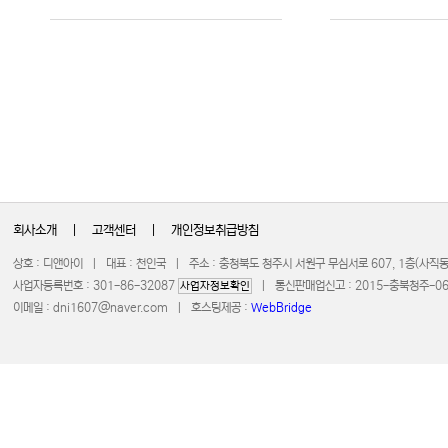
회사소개
|
고객센터
|
개인정보취급방침
상호 : 디앤아이 | 대표 : 천인국 | 주소 : 충청북도 청주시 서원구 무심서로 607, 1층(사
사업자등록번호 : 301-86-32087
| 통신판매업신고 : 2015-충북청주-0672 
사업자정보확인
이메일 :
dni1607@naver.com
| 호스팅제공 :
WebBridge
COPYRIGHT 20