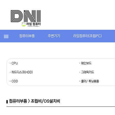
컴퓨터부품
주변기기
라임컴퓨터(조립PC)
· CPU
· 메인보드
· 하드디스크(HDD)
· 그래픽카드
· ODD
· 쿨러/ 튜닝용품
컴퓨터부품 > 조립비/OS설치비