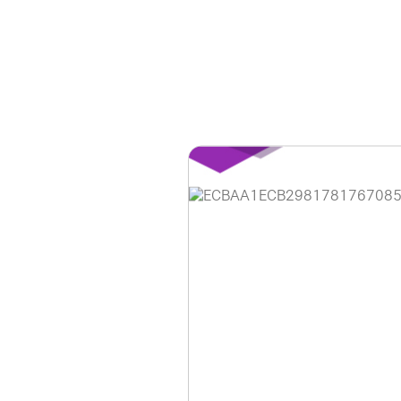
홈페이지 이용 안
안녕하세요, (주)디앤
현재 내부 사정으로 
불편을 드려 죄송합니
제품 문의, 견적 문의
다.
043-274-6789 /
또는 네이버에서 "디