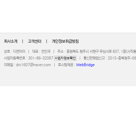
회사소개
|
고객센터
|
개인정보취급방침
상호 : 디앤아이 | 대표 : 천인국 | 주소 : 충청북도 청주시 서원구 무심서로 607, 1층(사
사업자등록번호 : 301-86-32087
| 통신판매업신고 : 2015-충북청주-0672 
사업자정보확인
이메일 :
dni1607@naver.com
| 호스팅제공 :
WebBridge
COPYRIGHT 20