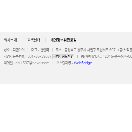
회사소개
|
고객센터
|
개인정보취급방침
상호 : 디앤아이 | 대표 : 천인국 | 주소 : 충청북도 청주시 서원구 무심서로 607, 1층(사
사업자등록번호 : 301-86-32087
| 통신판매업신고 : 2015-충북청주-0672 
사업자정보확인
이메일 :
dni1607@naver.com
| 호스팅제공 :
WebBridge
COPYRIGHT 20