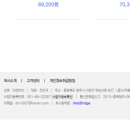
69,200원
70,
회사소개
|
고객센터
|
개인정보취급방침
상호 : 디앤아이 | 대표 : 천인국 | 주소 : 충청북도 청주시 서원구 무심서로 607, 1층(사
사업자등록번호 : 301-86-32087
| 통신판매업신고 : 2015-충북청주-0672 
사업자정보확인
이메일 :
dni1607@naver.com
| 호스팅제공 :
WebBridge
COPYRIGHT 20