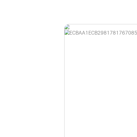
홈페이지 이용 안
안녕하세요, (주)디앤
현재 내부 사정으로 
불편을 드려 죄송합니
제품 문의, 견적 문의
다.
043-274-6789 /
또는 네이버에서 "디
셔도 됩니다.
항상 더 나은 서비스
감사합니다.
(주)디앤아이