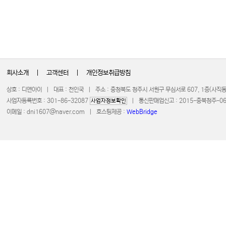
회사소개
|
고객센터
|
개인정보취급방침
상호 : 디앤아이 | 대표 : 천인국 | 주소 : 충청북도 청주시 서원구 무심서로 607, 1층(사
사업자등록번호 : 301-86-32087
| 통신판매업신고 : 2015-충북청주-0672 
사업자정보확인
이메일 :
dni1607@naver.com
| 호스팅제공 :
WebBridge
COPYRIGHT 20