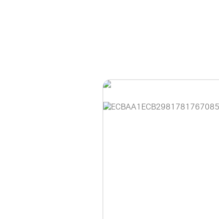
홈페이지 이용 안
안녕하세요, (주)디앤
현재 내부 사정으로 
불편을 드려 죄송합니
제품 문의, 견적 문의
다.
043-274-6789 /
또는 네이버에서 "디