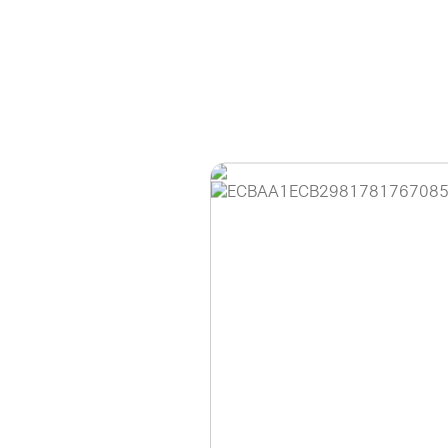
홈페이지 이용 안
안녕하세요, (주)디앤
현재 내부 사정으로 
불편을 드려 죄송합니
제품 문의, 견적 문의
다.
043-274-6789 /
또는 네이버에서 "디
셔도 됩니다.