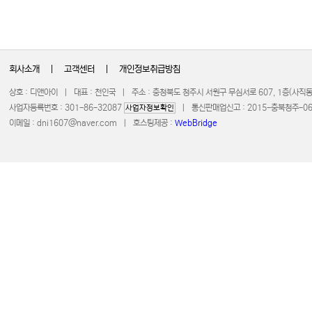
회사소개
|
고객센터
|
개인정보취급방침
상호 : 디앤아이 | 대표 : 천인국 | 주소 : 충청북도 청주시 서원구 무심서로 607, 1층(사
사업자등록번호 : 301-86-32087
| 통신판매업신고 : 2015-충북청주-0672 
사업자정보확인
이메일 :
dni1607@naver.com
| 호스팅제공 :
WebBridge
COPYRIGHT 20