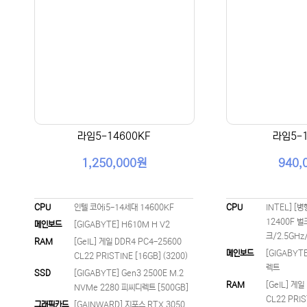
라임5-14600KF
라임5-1
1,250,000원
940,
CPU
인텔 코어i5-14세대 14600KF
CPU
INTEL] [병
12400F 벌
메인보드
[GIGABYTE] H610M H V2
크/2.5GHz
RAM
[GeIL] 게일 DDR4 PC4-25600
메인보드
[GIGABYT
CL22 PRISTINE [16GB] (3200)
렉트
SSD
[GIGABYTE] Gen3 2500E M.2
RAM
[GeIL] 게일
NVMe 2280 피씨디렉트 [500GB]
CL22 PRIS
그래픽카드
[GAINWARD] 지포스 RTX 3050