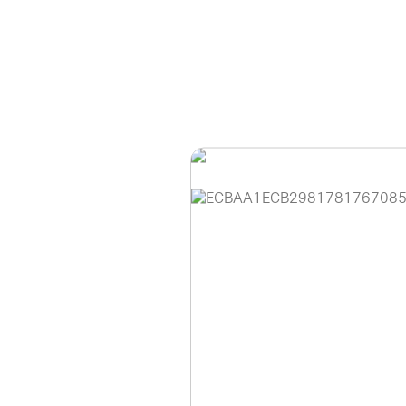
홈페이지 이용 안
안녕하세요, (주)디앤
현재 내부 사정으로 
불편을 드려 죄송합니
제품 문의, 견적 문의
다.
043-274-6789 /
또는 네이버에서 "디