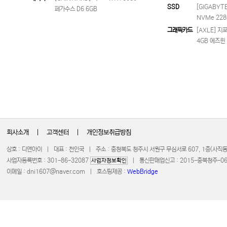
SSD
[GIGABYTE
페가수스 D6 6GB
NVMe 228
그래픽카드
[AXLE] 지포
4GB 에즈윈
회사소개
|
고객센터
|
개인정보취급방침
상호 : 디앤아이 | 대표 : 천인국 | 주소 : 충청북도 청주시 서원구 무심서로 607, 1층(사
사업자등록번호 : 301-86-32087
| 통신판매업신고 : 2015-충북청주-0672 
사업자정보확인
이메일 :
dni1607@naver.com
| 호스팅제공 :
WebBridge
COPYRIGHT 20