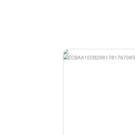
홈페이지 이용 안
안녕하세요, (주)디앤
현재 내부 사정으로 
불편을 드려 죄송합니
제품 문의, 견적 문의
다.
043-274-6789 /
또는 네이버에서 "디
셔도 됩니다.