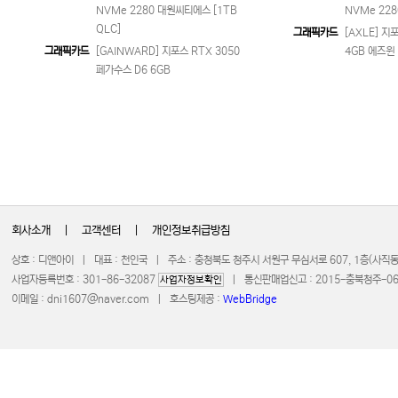
NVMe 2280 대원씨티에스 [1TB
NVMe 228
QLC]
그래픽카드
[AXLE] 지포
그래픽카드
[GAINWARD] 지포스 RTX 3050
4GB 에즈윈
페가수스 D6 6GB
회사소개
|
고객센터
|
개인정보취급방침
상호 : 디앤아이 | 대표 : 천인국 | 주소 : 충청북도 청주시 서원구 무심서로 607, 1층(사
사업자등록번호 : 301-86-32087
| 통신판매업신고 : 2015-충북청주-0672 
사업자정보확인
이메일 :
dni1607@naver.com
| 호스팅제공 :
WebBridge
COPYRIGHT 20