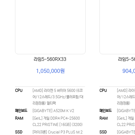
라임5-560RX33
라임5-5
1,050,000원
904,
CPU
[AMD] 라이젠 5 버미어 5600 (6코
CPU
[AMD] 라이
어/12스레드/3.5GHz/쿨러포함/대
어/12스레드
리점정품) 멀티팩
리점정품)
메인보드
[GIGABYTE] A520M K V2
메인보드
[GIGABYTE
RAM
[GeIL] 게일 DDR4 PC4-25600
RAM
[GeIL] 게일
CL22 PRISTINE [16GB] (3200)
CL22 PRIS
SSD
[마이크론] Crucial P3 PLUS M.2
SSD
[GIGABYTE