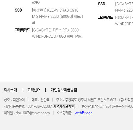
x2EA
SSD
[GIGABYTE
SSD
[에센코어] KLEVV CRAS C910
NVMe 228
M.2 NVMe 2280 [500GB] 히트싱
그래픽카드
[GIGABYT
크
WINDFOR
그래픽카드
[GIGABYTE] 지포스 RTX 5060
WINDFORCE D7 8GB 피씨디렉트
회사소개
|
고객센터
|
개인정보취급방침
상호 : 디앤아이 | 대표 : 천인국 | 주소 : 충청북도 청주시 서원구 무심서로 607, 1층(사
사업자등록번호 : 301-86-32087
| 통신판매업신고 : 2015-충북청주-0672 
사업자정보확인
이메일 :
dni1607@naver.com
| 호스팅제공 :
WebBridge
COPYRIGHT 20