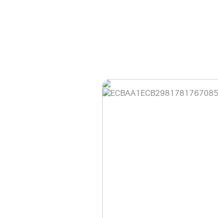
홈페이지 이용 안
안녕하세요, (주)디앤
현재 내부 사정으로 
불편을 드려 죄송합니
제품 문의, 견적 문의
다.
043-274-6789 /
또는 네이버에서 "디
셔도 됩니다.