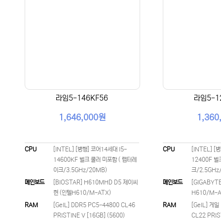
라임5-146KF56
라임5-1
1,646,000원
1,360
CPU
[INTEL] [병행] 코어14세대 I5-
CPU
[INTEL] [
14600KF 벌크 쿨러 미포함 ( 랩터레
12400F 벌
이크/3.5GHz/20MB)
크/2.5GHz
메인보드
[BIOSTAR] H610MHD D5 제이씨
메인보드
[GIGABYT
현 (인텔H610/M-ATX)
H610/M-A
RAM
[GeIL] DDR5 PC5-44800 CL46
RAM
[GeIL] 게일
PRISTINE V [16GB] (5600)
CL22 PRIS