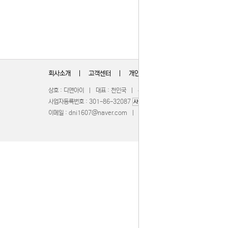
회사소개
|
고객센터
|
개인정보취급방침
상호 : 디앤아이 | 대표 : 천인국 | 주소 : 충청북도 청주시 서원구 무심서
사업자등록번호 : 301-86-32087
| 통신판매업신고 : 201
사업자정보확인
이메일 :
dni1607@naver.com
| 호스팅제공 :
WebBridge
COPY