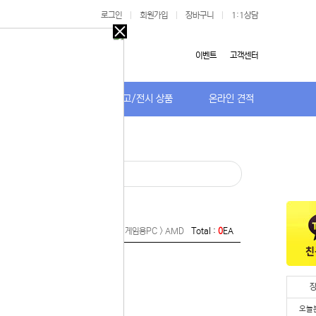
로그인
|
회원가입
|
장바구니
|
1:1상담
오늘
다시
이벤트
고객센터
보지
않기
저가TV/거치대
특가/중고/전시 상품
온라인 견적
오늘
다시
보지
 있습니다.
않기
실 수 있습니
 이용해 주
Home >
라임컴퓨터(조립PC) > 게임용PC > AMD
Total :
0
EA
오늘