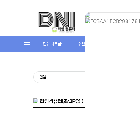
컴퓨터부품
주변기기
라임컴퓨터(조립P
홈페이지 
안녕하세요,
현재 내부 
불편을 드려
제품 문의,
· 인텔
· AMD
다.
043-274
또는 네이버
셔도 됩니다
라임컴퓨터(조립PC) > 게임용PC > AMD
항상 더 나
감사합니다.
(주)디앤아