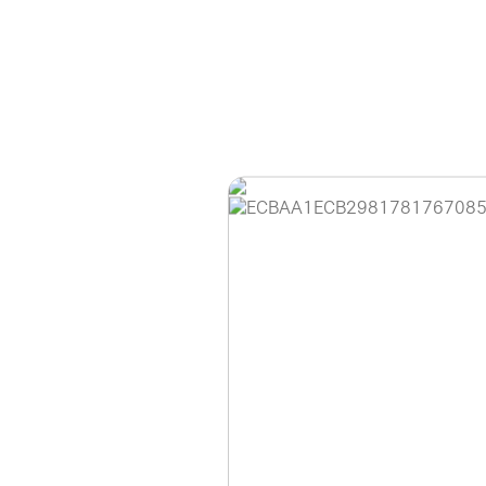
홈페이지 이용 안
안녕하세요, (주)디앤
현재 내부 사정으로 
불편을 드려 죄송합니
제품 문의, 견적 문의
다.
043-274-6789 /
또는 네이버에서 "디
셔도 됩니다.