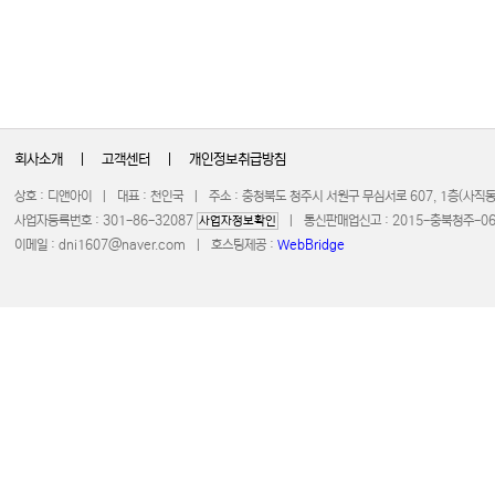
회사소개
|
고객센터
|
개인정보취급방침
상호 : 디앤아이 | 대표 : 천인국 | 주소 : 충청북도 청주시 서원구 무심서로 607, 1층(사
사업자등록번호 : 301-86-32087
| 통신판매업신고 : 2015-충북청주-0672 
사업자정보확인
이메일 :
dni1607@naver.com
| 호스팅제공 :
WebBridge
COPYRIGHT 20