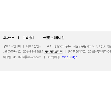
회사소개
|
고객센터
|
개인정보취급방침
상호 : 디앤아이 | 대표 : 천인국 | 주소 : 충청북도 청주시 서원구 무심서로 607, 1층(사
사업자등록번호 : 301-86-32087
| 통신판매업신고 : 2015-충북청주-0672 
사업자정보확인
이메일 :
dni1607@naver.com
| 호스팅제공 :
WebBridge
COPYRIGHT 20