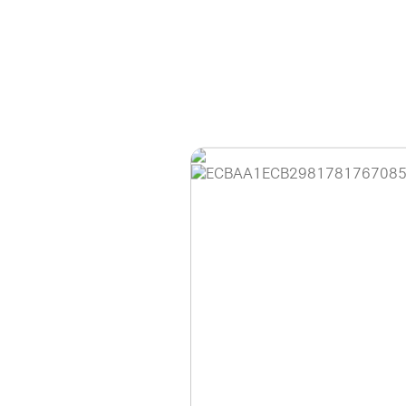
홈페이지 이용 안
안녕하세요, (주)디앤
현재 내부 사정으로 
불편을 드려 죄송합니
제품 문의, 견적 문의
다.
043-274-6789 /
또는 네이버에서 "디
셔도 됩니다.