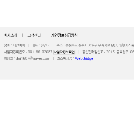
회사소개
|
고객센터
|
개인정보취급방침
상호 : 디앤아이 | 대표 : 천인국 | 주소 : 충청북도 청주시 서원구 무심서로 607, 1층(사
사업자등록번호 : 301-86-32087
| 통신판매업신고 : 2015-충북청주-0672 
사업자정보확인
이메일 :
dni1607@naver.com
| 호스팅제공 :
WebBridge
COPYRIGHT 20