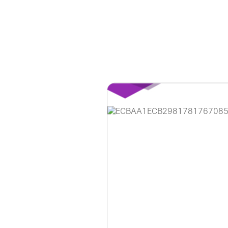
홈페이지 이용 안
안녕하세요, (주)디앤
현재 내부 사정으로 
불편을 드려 죄송합니
제품 문의, 견적 문의
다.
043-274-6789 /
또는 네이버에서 "디