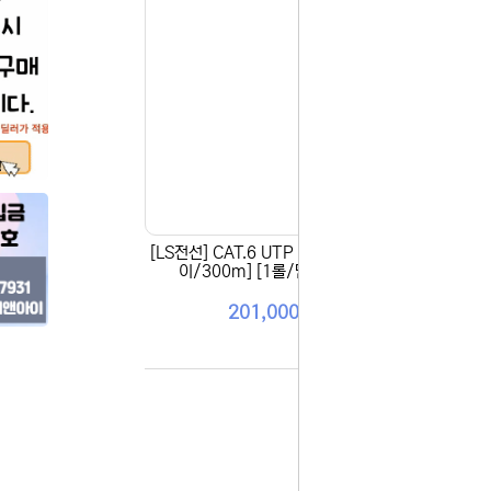
[LS전선] CAT.6 UTP 랜케이블 [그레
마하링
이/300m] [1롤/단선/박스]
1M 
201,000원