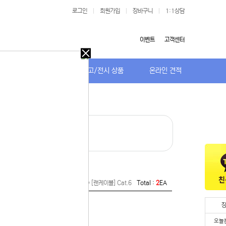
로그인
|
회원가입
|
장바구니
|
1:1상담
이벤트
고객센터
오늘
다시
저가TV/거치대
특가/중고/전시 상품
온라인 견적
보지
않기
오늘
다시
보지
· [랜케이블] LS전선 제작
 있습니다.
않기
실 수 있습니
 이용해 주
/기타 자재 > 랜/USB/통신 케이블 > [랜케이블] Cat.6
Total :
2
EA
오늘