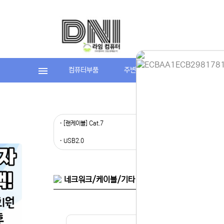
컴퓨터부품
주변기기
라임컴퓨터(조립P
홈페이지 
· [랜케이블] Cat.7
· [랜케이블] 
안녕하세요,
현재 내부 
· USB2.0
· USB3.0
불편을 드려
제품 문의,
다.
043-274
또는 네이버
네크워크/케이블/기타 자재 > 랜/USB/통신 케이블 >
셔도 됩니다
항상 더 나
감사합니다.
(주)디앤아