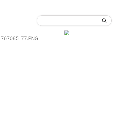
C)
네크워크/케이블/기타 자재
잉크/토너/드럼/소모품
이용 안내
Cat.6
· [랜케이블] Cat.5E
 (주)디앤아이입니다.
사정으로 인해 홈페이지 관리 및 상품 업데이트가 원활하게 진행되지 않고
· USB Type-C
 죄송합니다.
 견적 문의 및 상담은 아래 연락처로 문의해 주시면 더욱 빠르게 안내받으
-6789 / 렌탈문의 010-3409-6789
에서 "디앤아이" 또는 "디앤아이몰"을 검색하시어 네이버 스마트스토어를
 [랜케이블] Cat.6
Home >
네크워크/케이블
.
은 서비스로 보답하겠습니다.
이