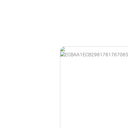
홈페이지 이용 안
안녕하세요, (주)디앤
현재 내부 사정으로 
불편을 드려 죄송합니
제품 문의, 견적 문의
다.
043-274-6789 /
또는 네이버에서 "디
셔도 됩니다.