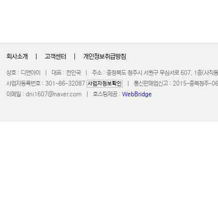
회사소개
|
고객센터
|
개인정보취급방침
상호 : 디앤아이 | 대표 : 천인국 | 주소 : 충청북도 청주시 서원구 무심서로 607, 1층(사
사업자등록번호 : 301-86-32087
| 통신판매업신고 : 2015-충북청주-0672 
사업자정보확인
이메일 :
dni1607@naver.com
| 호스팅제공 :
WebBridge
COPYRIGHT 20