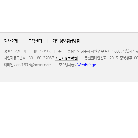
회사소개
|
고객센터
|
개인정보취급방침
상호 : 디앤아이 | 대표 : 천인국 | 주소 : 충청북도 청주시 서원구 무심서로 607, 1층(사
사업자등록번호 : 301-86-32087
| 통신판매업신고 : 2015-충북청주-0672 
사업자정보확인
이메일 :
dni1607@naver.com
| 호스팅제공 :
WebBridge
COPYRIGHT 20