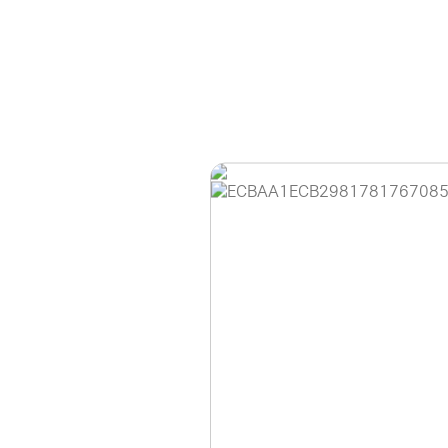
홈페이지 이용 안
안녕하세요, (주)디앤
현재 내부 사정으로 
불편을 드려 죄송합니
제품 문의, 견적 문의
다.
043-274-6789 /
또는 네이버에서 "디
셔도 됩니다.