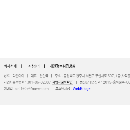
회사소개
|
고객센터
|
개인정보취급방침
상호 : 디앤아이 | 대표 : 천인국 | 주소 : 충청북도 청주시 서원구 무심서로 607, 1층(사
사업자등록번호 : 301-86-32087
| 통신판매업신고 : 2015-충북청주-0672 
사업자정보확인
이메일 :
dni1607@naver.com
| 호스팅제공 :
WebBridge
COPYRIGHT 20