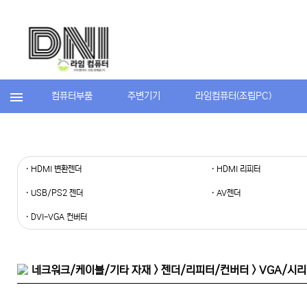
컴퓨터부품
주변기기
라임컴퓨터(조립PC)
· HDMI 변환젠더
· HDMI 리피터
· USB/PS2 젠더
· AV젠더
· DVI-VGA 컨버터
네크워크/케이블/기타 자재 > 젠더/리피터/컨버터 > VGA/시