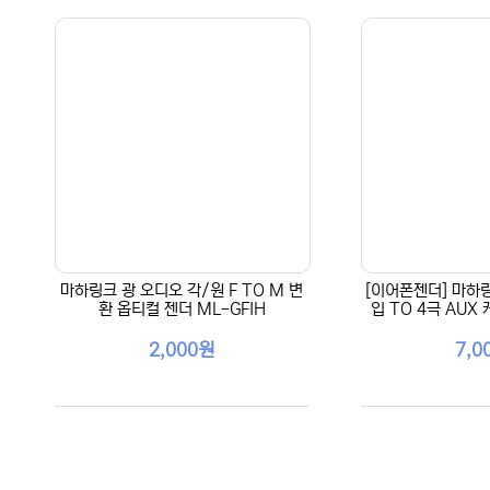
마하링크 광 오디오 각/원 F TO M 변
[이어폰젠더] 마하링
환 옵티컬 젠더 ML-GFIH
입 TO 4극 AUX
2,000원
7,0