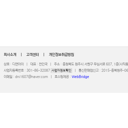
회사소개
|
고객센터
|
개인정보취급방침
상호 : 디앤아이 | 대표 : 천인국 | 주소 : 충청북도 청주시 서원구 무심서로 607, 1층(사
사업자등록번호 : 301-86-32087
| 통신판매업신고 : 2015-충북청주-0672 
사업자정보확인
이메일 :
dni1607@naver.com
| 호스팅제공 :
WebBridge
COPYRIGHT 20