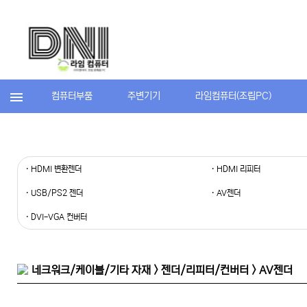
컴퓨터부품
주변기기
라임컴퓨터(조립PC)
· HDMI 변환젠더
· HDMI 리피터
· USB/PS2 젠더
· AV젠더
· DVI-VGA 컨버터
네크워크/케이블/기타 자재 > 젠더/리피터/컨버터 > AV젠더