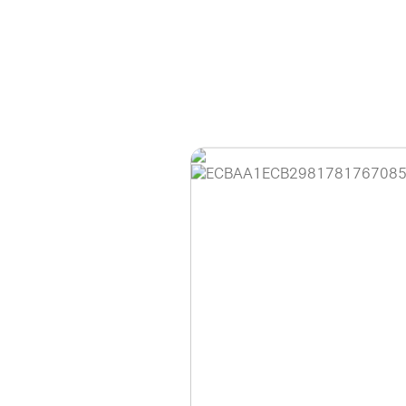
홈페이지 이용 안
안녕하세요, (주)디앤
현재 내부 사정으로 
불편을 드려 죄송합니
제품 문의, 견적 문의
다.
043-274-6789 /
또는 네이버에서 "디
셔도 됩니다.