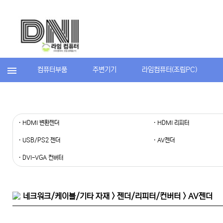
컴퓨터부품
주변기기
라임컴퓨터(조립PC)
· HDMI 변환젠더
· HDMI 리피터
· USB/PS2 젠더
· AV젠더
· DVI-VGA 컨버터
네크워크/케이블/기타 자재 > 젠더/리피터/컨버터 > AV젠더