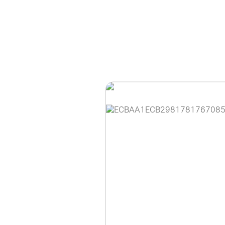
홈페이지 이용 안
안녕하세요, (주)디앤
현재 내부 사정으로 
불편을 드려 죄송합니
제품 문의, 견적 문의
다.
043-274-6789 /
또는 네이버에서 "디