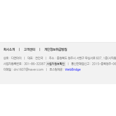
회사소개
|
고객센터
|
개인정보취급방침
상호 : 디앤아이 | 대표 : 천인국 | 주소 : 충청북도 청주시 서원구 무심서로 607, 1층(사
사업자등록번호 : 301-86-32087
| 통신판매업신고 : 2015-충북청주-0672 
사업자정보확인
이메일 :
dni1607@naver.com
| 호스팅제공 :
WebBridge
COPYRIGHT 20