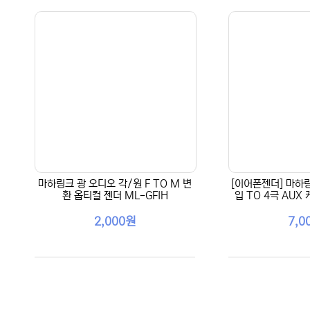
마하링크 광 오디오 각/원 F TO M 변
[이어폰젠더] 마하링
환 옵티컬 젠더 ML-GFIH
입 TO 4극 AUX
2,000원
7,0