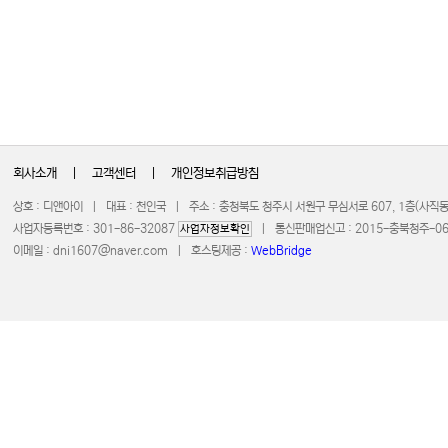
회사소개
|
고객센터
|
개인정보취급방침
상호 : 디앤아이 | 대표 : 천인국 | 주소 : 충청북도 청주시 서원구 무심서로 607, 1층(사
사업자등록번호 : 301-86-32087
| 통신판매업신고 : 2015-충북청주-0672 
사업자정보확인
이메일 :
dni1607@naver.com
| 호스팅제공 :
WebBridge
COPYRIGHT 20