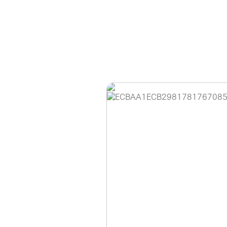
홈페이지 이용 안
안녕하세요, (주)디앤
현재 내부 사정으로 
불편을 드려 죄송합니
제품 문의, 견적 문의
다.
043-274-6789 /
또는 네이버에서 "디
셔도 됩니다.