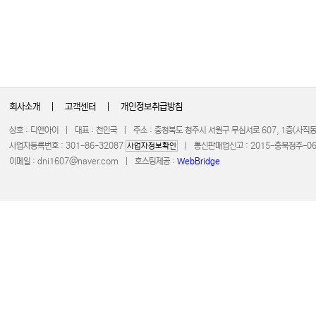
회사소개
|
고객센터
|
개인정보취급방침
상호 : 디앤아이 | 대표 : 천인국 | 주소 : 충청북도 청주시 서원구 무심서로 607, 1층(사
사업자등록번호 : 301-86-32087
| 통신판매업신고 : 2015-충북청주-0672 
사업자정보확인
이메일 :
dni1607@naver.com
| 호스팅제공 :
WebBridge
COPYRIGHT 20