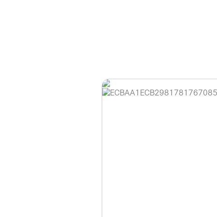
홈페이지 이용 안
안녕하세요, (주)디앤
현재 내부 사정으로 
불편을 드려 죄송합니
제품 문의, 견적 문의
다.
043-274-6789 /
또는 네이버에서 "디
셔도 됩니다.