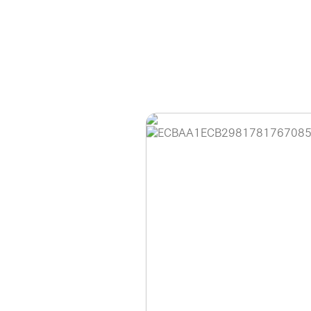
홈페이지 이용 안
안녕하세요, (주)디앤
현재 내부 사정으로 
불편을 드려 죄송합니
제품 문의, 견적 문의
다.
043-274-6789 /
또는 네이버에서 "디
셔도 됩니다.