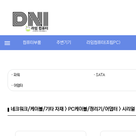
컴퓨터부품
주변기기
라임컴퓨터(조립PC)
· 파워
· SATA
· 어댑터
네크워크/케이블/기타 자재 > PC케이블/정리기/어댑터 > 시리얼