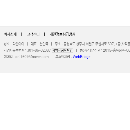
회사소개
|
고객센터
|
개인정보취급방침
상호 : 디앤아이 | 대표 : 천인국 | 주소 : 충청북도 청주시 서원구 무심서로 607, 1층(사
사업자등록번호 : 301-86-32087
| 통신판매업신고 : 2015-충북청주-0672 
사업자정보확인
이메일 :
dni1607@naver.com
| 호스팅제공 :
WebBridge
COPYRIGHT 20