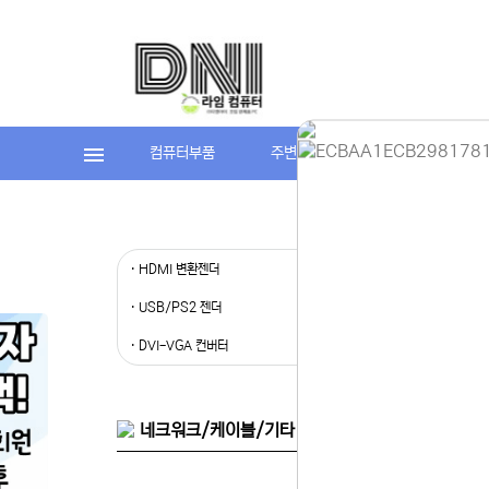
컴퓨터부품
주변기기
라임컴퓨터(조립P
홈페이지 
· HDMI 변환젠더
· HDMI 
안녕하세요,
현재 내부 
· USB/PS2 젠더
· AV젠더
불편을 드려
제품 문의,
· DVI-VGA 컨버터
다.
043-274
또는 네이버
셔도 됩니다
네크워크/케이블/기타 자재 > 젠더/리피터/컨버터 >
항상 더 나
감사합니다.
(주)디앤아