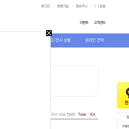
로그인
|
회원가입
|
장바구니
|
1:1상담
이벤트
고객센터
오늘
다시
저가TV/거치대
특가/중고/전시 상품
온라인 견적
보지
않기
오늘
다시
· VGA/시리얼 젠더
보지
 있습니다.
않기
· Type-C
실 수 있습니
 이용해 주
블/기타 자재 > 젠더/리피터/컨버터 > DVI-VGA 컨버터
Total :
1
EA
오늘