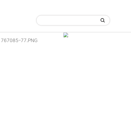
C)
네크워크/케이블/기타 자재
잉크/토너/드럼/소모품
이용 안내
리피터
· HDMI 변환컨버터
 (주)디앤아이입니다.
사정으로 인해 홈페이지 관리 및 상품 업데이트가 원활하게 진행되지 않고
· 커넥터/후드/커플러
 죄송합니다.
 견적 문의 및 상담은 아래 연락처로 문의해 주시면 더욱 빠르게 안내받으
-6789 / 렌탈문의 010-3409-6789
에서 "디앤아이" 또는 "디앤아이몰"을 검색하시어 네이버 스마트스토어를
.
 DVI-VGA 컨버터
Home >
네크워크/케이
은 서비스로 보답하겠습니다.
이