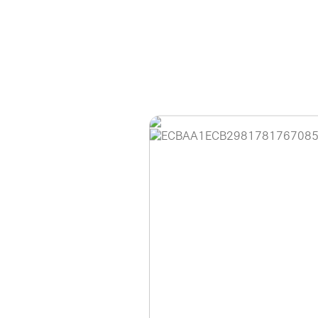
홈페이지 이용 안
안녕하세요, (주)디앤
현재 내부 사정으로 
불편을 드려 죄송합니
제품 문의, 견적 문의
다.
043-274-6789 /
또는 네이버에서 "디
셔도 됩니다.