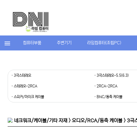
컴퓨터부품
주변기기
라임컴퓨터(조립PC)
· 3극스테레오
· 3극스테레오-5.5(6.3)
· 스테레오-2RCA
· 2RCA-2RCA
· 스피커/마이크 케이블
· BNC/동축 케이블
네크워크/케이블/기타 자재 > 오디오/RCA/동축 케이블 > 3극스테