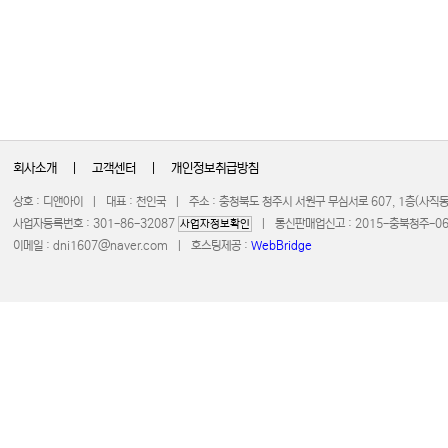
회사소개
|
고객센터
|
개인정보취급방침
상호 : 디앤아이 | 대표 : 천인국 | 주소 : 충청북도 청주시 서원구 무심서로 607, 1층(사
사업자등록번호 : 301-86-32087
| 통신판매업신고 : 2015-충북청주-0672 
사업자정보확인
이메일 :
dni1607@naver.com
| 호스팅제공 :
WebBridge
COPYRIGHT 20