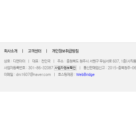
회사소개
|
고객센터
|
개인정보취급방침
상호 : 디앤아이 | 대표 : 천인국 | 주소 : 충청북도 청주시 서원구 무심서로 607, 1층(사
사업자등록번호 : 301-86-32087
| 통신판매업신고 : 2015-충북청주-0672 
사업자정보확인
이메일 :
dni1607@naver.com
| 호스팅제공 :
WebBridge
COPYRIGHT 20