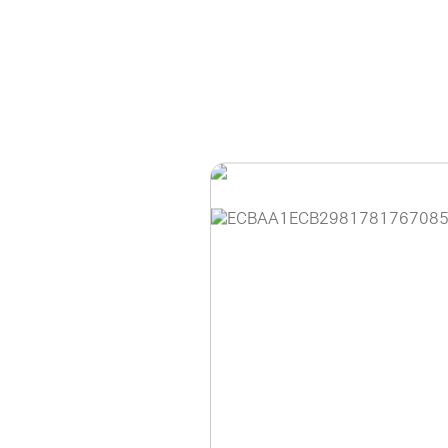
홈페이지 이용 안
안녕하세요, (주)디앤
현재 내부 사정으로 
불편을 드려 죄송합니
제품 문의, 견적 문의
다.
043-274-6789 /
또는 네이버에서 "디