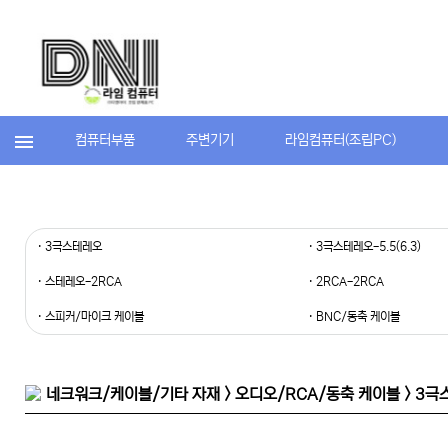
컴퓨터부품
주변기기
라임컴퓨터(조립PC)
· 3극스테레오
· 3극스테레오-5.5(6.3)
· 스테레오-2RCA
· 2RCA-2RCA
· 스피커/마이크 케이블
· BNC/동축 케이블
네크워크/케이블/기타 자재 > 오디오/RCA/동축 케이블 > 3극스테