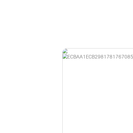
홈페이지 이용 안
안녕하세요, (주)디앤
현재 내부 사정으로 
불편을 드려 죄송합니
제품 문의, 견적 문의
다.
043-274-6789 /
또는 네이버에서 "디
셔도 됩니다.