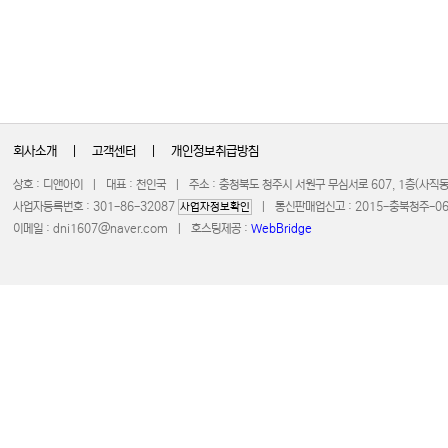
회사소개
|
고객센터
|
개인정보취급방침
상호 : 디앤아이 | 대표 : 천인국 | 주소 : 충청북도 청주시 서원구 무심서로 607, 1층(사
사업자등록번호 : 301-86-32087
| 통신판매업신고 : 2015-충북청주-0672 
사업자정보확인
이메일 :
dni1607@naver.com
| 호스팅제공 :
WebBridge
COPYRIGHT 20