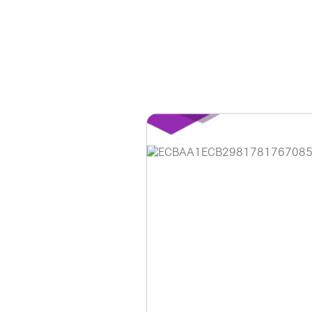
홈페이지 이용 안
안녕하세요, (주)디앤
현재 내부 사정으로 
불편을 드려 죄송합니
제품 문의, 견적 문의
다.
043-274-6789 /
또는 네이버에서 "디