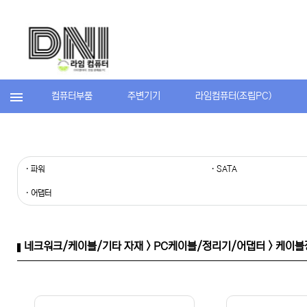
컴퓨터부품
주변기기
라임컴퓨터(조립PC)
· 파워
· SATA
· 어댑터
네크워크/케이블/기타 자재 > PC케이블/정리기/어댑터 > 케이