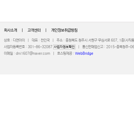
회사소개
|
고객센터
|
개인정보취급방침
상호 : 디앤아이 | 대표 : 천인국 | 주소 : 충청북도 청주시 서원구 무심서로 607, 1층(사
사업자등록번호 : 301-86-32087
| 통신판매업신고 : 2015-충북청주-0672 
사업자정보확인
이메일 :
dni1607@naver.com
| 호스팅제공 :
WebBridge
COPYRIGHT 20