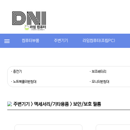
컴퓨터부품
주변기기
라임컴퓨터(조립PC)
· 충전기
· 보조배터리
· 노트북쿨러받침대
· 모니터받침대
주변기기 > 액세서리/기타용품 > 보안/보호 필름