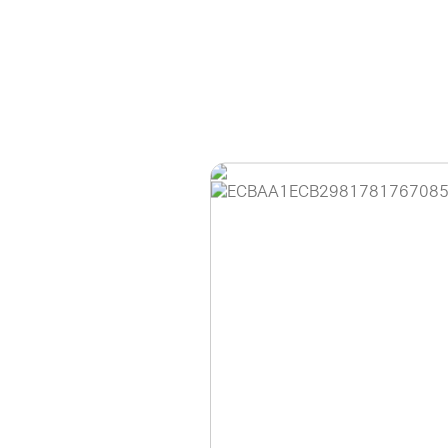
홈페이지 이용 안
안녕하세요, (주)디앤
현재 내부 사정으로 
불편을 드려 죄송합니
제품 문의, 견적 문의
다.
043-274-6789 /
또는 네이버에서 "디
셔도 됩니다.