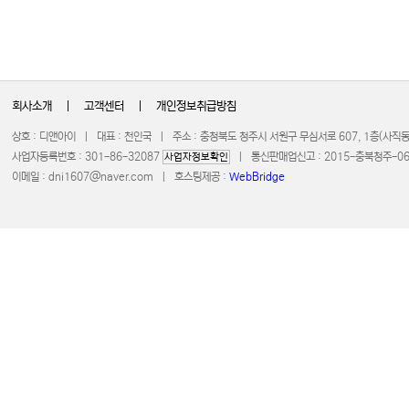
회사소개
|
고객센터
|
개인정보취급방침
상호 : 디앤아이 | 대표 : 천인국 | 주소 : 충청북도 청주시 서원구 무심서로 607, 1층(사
사업자등록번호 : 301-86-32087
| 통신판매업신고 : 2015-충북청주-0672 
사업자정보확인
이메일 :
dni1607@naver.com
| 호스팅제공 :
WebBridge
COPYRIGHT 20