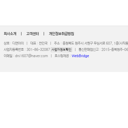
회사소개
|
고객센터
|
개인정보취급방침
상호 : 디앤아이 | 대표 : 천인국 | 주소 : 충청북도 청주시 서원구 무심서로 607, 1층(사
사업자등록번호 : 301-86-32087
| 통신판매업신고 : 2015-충북청주-0672 
사업자정보확인
이메일 :
dni1607@naver.com
| 호스팅제공 :
WebBridge
COPYRIGHT 20