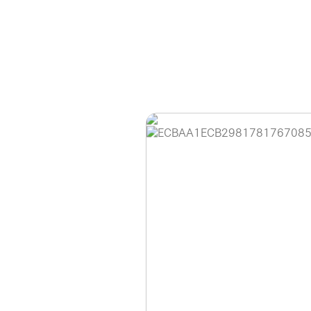
홈페이지 이용 안
안녕하세요, (주)디앤
현재 내부 사정으로 
불편을 드려 죄송합니
제품 문의, 견적 문의
다.
043-274-6789 /
또는 네이버에서 "디
셔도 됩니다.