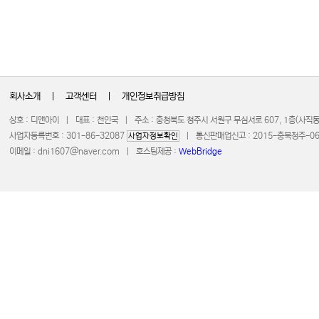
회사소개
|
고객센터
|
개인정보취급방침
상호 : 디앤아이 | 대표 : 천인국 | 주소 : 충청북도 청주시 서원구 무심서로 607, 1층(사
사업자등록번호 : 301-86-32087
| 통신판매업신고 : 2015-충북청주-0672 
사업자정보확인
이메일 :
dni1607@naver.com
| 호스팅제공 :
WebBridge
COPYRIGHT 20