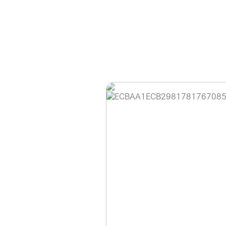
홈페이지 이용 안
안녕하세요, (주)디앤
현재 내부 사정으로 
불편을 드려 죄송합니
제품 문의, 견적 문의
다.
043-274-6789 /
또는 네이버에서 "디
셔도 됩니다.