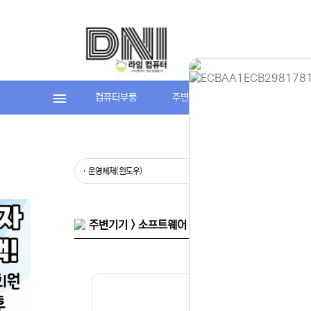
컴퓨터부품
주변기기
라임컴퓨터(조립P
홈페이지 
안녕하세요,
· 운영체제(윈도우)
· MS오피스
현재 내부 
불편을 드려
제품 문의,
다.
043-274
주변기기 > 소프트웨어 > 한컴오피스
또는 네이버
셔도 됩니다
항상 더 나
감사합니다.
(주)디앤아