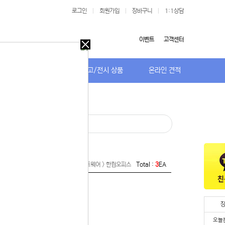
로그인
|
회원가입
|
장바구니
|
1:1상담
이벤트
고객센터
오늘
다시
보지
저가TV/거치대
특가/중고/전시 상품
온라인 견적
않기
오늘
다시
보지
 있습니다.
않기
실 수 있습니
Home >
주변기기 > 소프트웨어 > 한컴오피스
Total :
3
EA
 이용해 주
오늘