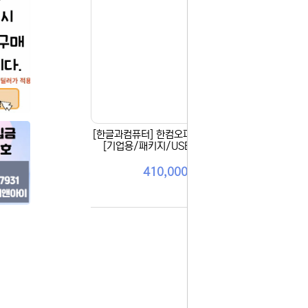
[한글과컴퓨터] 한컴오피스 2024 한글
[한
[기업용/패키지/USB/영구] 단품
9.0
연간
410,000원