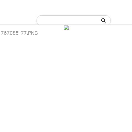
C)
네크워크/케이블/기타 자재
잉크/토너/드럼/소모품
이용 안내
 (주)디앤아이입니다.
· 한컴오피스
사정으로 인해 홈페이지 관리 및 상품 업데이트가 원활하게 진행되지 않고
 죄송합니다.
 견적 문의 및 상담은 아래 연락처로 문의해 주시면 더욱 빠르게 안내받으
-6789 / 렌탈문의 010-3409-6789
에서 "디앤아이" 또는 "디앤아이몰"을 검색하시어 네이버 스마트스토어를
.
은 서비스로 보답하겠습니다.
이