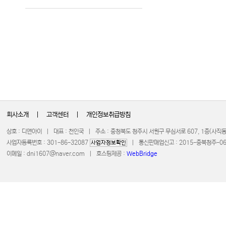
회사소개
|
고객센터
|
개인정보취급방침
상호 : 디앤아이 | 대표 : 천인국 | 주소 : 충청북도 청주시 서원구 무심서로 607, 1층(사
사업자등록번호 : 301-86-32087
| 통신판매업신고 : 2015-충북청주-0672 
사업자정보확인
이메일 :
dni1607@naver.com
| 호스팅제공 :
WebBridge
COPYRIGHT 20