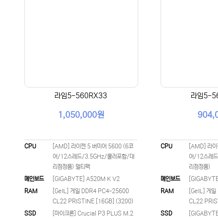
라임5-560RX33
라임5-5
1,050,000원
904,
CPU
[AMD] 라이젠 5 버미어 5600 (6코
CPU
[AMD] 라이
어/12스레드/3.5GHz/쿨러포함/대
어/12스레드
리점정품) 멀티팩
리점정품)
메인보드
[GIGABYTE] A520M K V2
메인보드
[GIGABYTE
RAM
[GeIL] 게일 DDR4 PC4-25600
RAM
[GeIL] 게일
CL22 PRISTINE [16GB] (3200)
CL22 PRIS
SSD
[마이크론] Crucial P3 PLUS M.2
SSD
[GIGABYTE