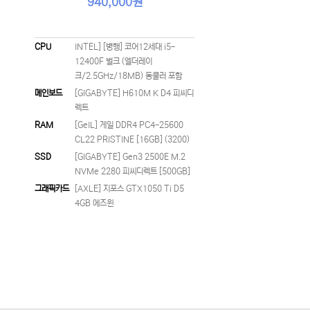
940,000원
CPU
INTEL] [병행] 코어12세대 i5-
12400F 벌크 (엘더레이
크/2.5GHz/18MB) 동쿨러 포함
메인보드
[GIGABYTE] H610M K D4 피씨디
렉트
RAM
[GeIL] 게일 DDR4 PC4-25600
CL22 PRISTINE [16GB] (3200)
SSD
[GIGABYTE] Gen3 2500E M.2
NVMe 2280 피씨디렉트 [500GB]
그래픽카드
[AXLE] 지포스 GTX1050 Ti D5
4GB 에즈윈