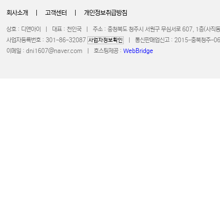
회사소개
|
고객센터
|
개인정보취급방침
상호 : 디앤아이 | 대표 : 천인국 | 주소 : 충청북도 청주시 서원구 무심서로 607, 1층(사
사업자등록번호 : 301-86-32087
| 통신판매업신고 : 2015-충북청주-0672 
사업자정보확인
이메일 :
dni1607@naver.com
| 호스팅제공 :
WebBridge
COPYRIGHT 20