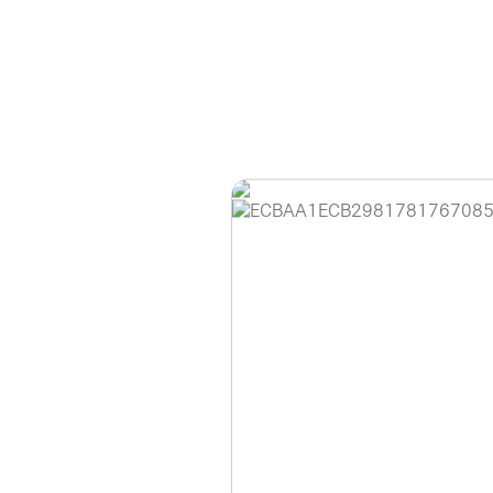
홈페이지 이용 안
안녕하세요, (주)디앤
현재 내부 사정으로 
불편을 드려 죄송합니
제품 문의, 견적 문의
다.
043-274-6789 /
또는 네이버에서 "디
셔도 됩니다.