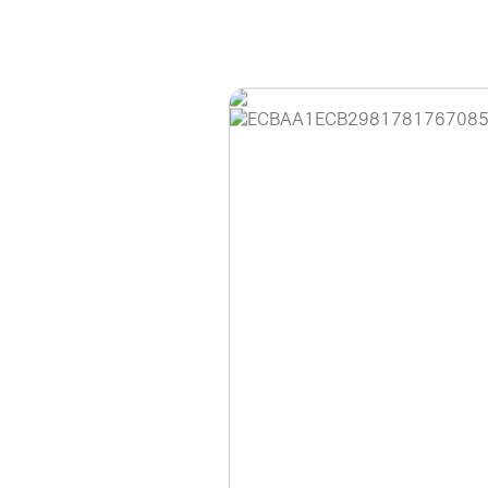
홈페이지 이용 안
안녕하세요, (주)디앤
현재 내부 사정으로 
불편을 드려 죄송합니
제품 문의, 견적 문의
다.
043-274-6789 /
또는 네이버에서 "디
셔도 됩니다.
항상 더 나은 서비스
감사합니다.
(주)디앤아이