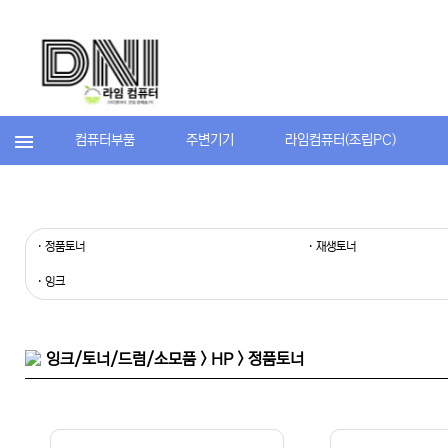
컴퓨터부품
주변기기
라임컴퓨터(조립PC)
· 정품토너
· 재생토너
· 잉크
잉크/토너/드럼/소모품 > HP > 정품토너