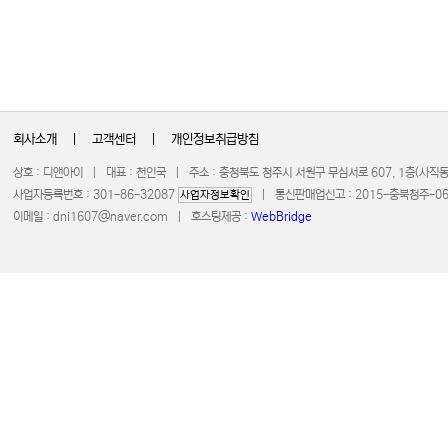
회사소개
|
고객센터
|
개인정보취급방침
상호 : 디앤아이 | 대표 : 천인국 | 주소 : 충청북도 청주시 서원구 무심서로 607, 1층(사
사업자등록번호 : 301-86-32087
| 통신판매업신고 : 2015-충북청주-0672 
사업자정보확인
이메일 :
dni1607@naver.com
| 호스팅제공 :
WebBridge
COPYRIGHT 20