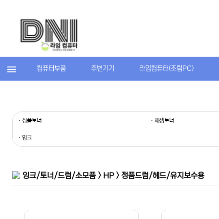
컴퓨터부품
주변기기
라임컴퓨터(조립PC)
· 정품토너
· 재생토너
· 잉크
잉크/토너/드럼/소모품 > HP > 정품드럼/헤드/유지보수용