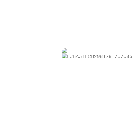
홈페이지 이용 안
안녕하세요, (주)디앤
현재 내부 사정으로 
불편을 드려 죄송합니
제품 문의, 견적 문의
다.
043-274-6789 /
또는 네이버에서 "디
셔도 됩니다.