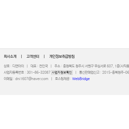
회사소개
|
고객센터
|
개인정보취급방침
상호 : 디앤아이 | 대표 : 천인국 | 주소 : 충청북도 청주시 서원구 무심서로 607, 1층(사
사업자등록번호 : 301-86-32087
| 통신판매업신고 : 2015-충북청주-0672 
사업자정보확인
이메일 :
dni1607@naver.com
| 호스팅제공 :
WebBridge
COPYRIGHT 20