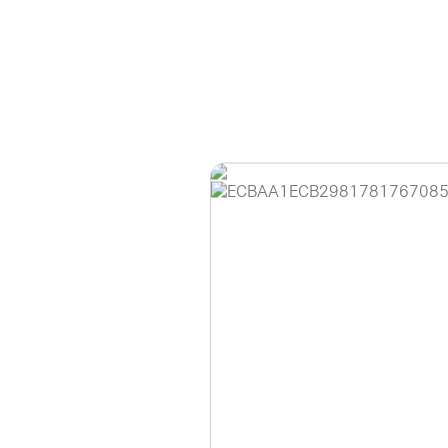
홈페이지 이용 안
안녕하세요, (주)디앤
현재 내부 사정으로 
불편을 드려 죄송합니
제품 문의, 견적 문의
다.
043-274-6789 /
또는 네이버에서 "디
셔도 됩니다.