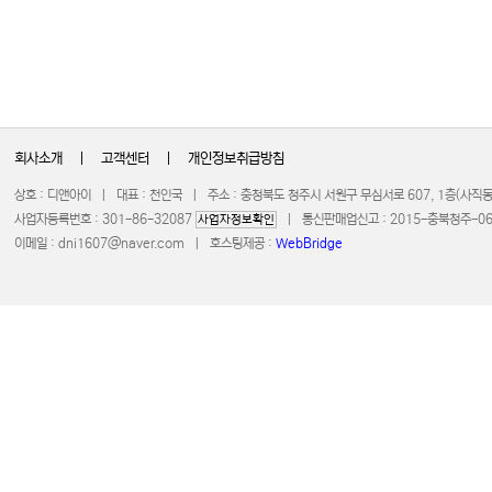
회사소개
|
고객센터
|
개인정보취급방침
상호 : 디앤아이 | 대표 : 천인국 | 주소 : 충청북도 청주시 서원구 무심서로 607, 1층(사
사업자등록번호 : 301-86-32087
| 통신판매업신고 : 2015-충북청주-0672 
사업자정보확인
이메일 :
dni1607@naver.com
| 호스팅제공 :
WebBridge
COPYRIGHT 20