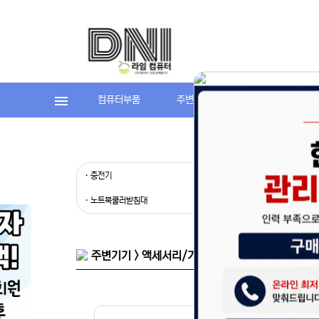
컴퓨터부품
주변기기
라임컴퓨터(조립P
홈페이지 
· 충전기
· 보조배터
안녕하세요,
현재 내부 
· 노트북쿨러받침대
· 모니터받
불편을 드려
제품 문의,
다.
043-274
또는 네이버
주변기기 > 액세서리/기타용품 > 보안/보호 필름
셔도 됩니다
항상 더 나
감사합니다.
(주)디앤아