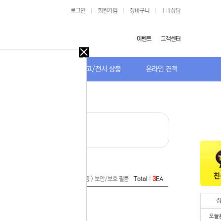
로그인
|
회원가입
|
장바구니
|
1:1상담
이벤트
고객센터
오늘
다시
저가TV/거치대
특가/중고/전시 상품
온라인 견적
보지
않기
오늘
다시
보지
· 보안/보호 필름
 있습니다.
않기
실 수 있습니
 이용해 주
Home >
주변기기 > 액세서리/기타용품 > 보안/보호 필름
Total :
3
EA
오늘