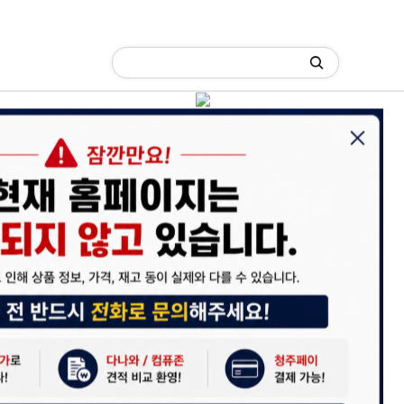
C)
네크워크/케이블/기타 자재
잉크/토너/드럼/소모품
이용 안내
리
· 멀티탭
 (주)디앤아이입니다.
사정으로 인해 홈페이지 관리 및 상품 업데이트가 원활하게 진행되지 않고
침대
· 마우스패드
 죄송합니다.
 견적 문의 및 상담은 아래 연락처로 문의해 주시면 더욱 빠르게 안내받으
-6789 / 렌탈문의 010-3409-6789
에서 "디앤아이" 또는 "디앤아이몰"을 검색하시어 네이버 스마트스토어를
.
은 서비스로 보답하겠습니다.
이