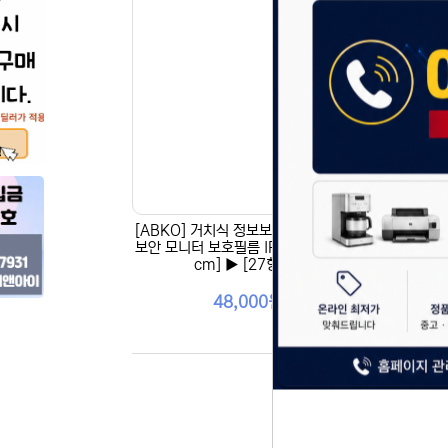
[ABKO] 거치식 정보보호 보안기, 정보
[AB
보안 모니터 보호필름 IPST-27 [68.6
보안 
cm] ▶ [27형] ◀
48,000원