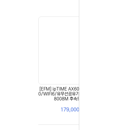
셔도 됩니다
항상 더 나
감사합니다.
(주)디앤아
[EFM] ipTIME AX6008M (AX600
[EF
0/WIFI6/유무선공유기/8포트) ▶ AX
트/유
8008M 후속모델 ◀
179,000원