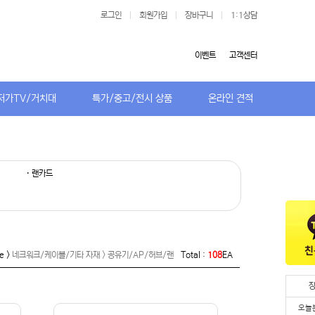
로그인
|
회원가입
|
장바구니
|
1:1상담
이벤트
고객센터
저가TV/거치대
특가/중고/전시 상품
온라인 견적
· 랜카드
e >
네크워크/케이블/기타 자재 > 공유기/AP/허브/랜
Total :
108
EA
오늘