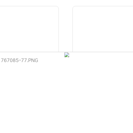
] ipTIME RING-GIGA2 (무선A
[EFM] ipTIME T24000NS(
U-MIMO 지원) ▶ RING-GIGA
트/유선공유기)
이용 안내
◀
 (주)디앤아이입니다.
299,000원
사정으로 인해 홈페이지 관리 및 상품 업데이트가 원활하게 진행되지 않고
79,000원
 죄송합니다.
 견적 문의 및 상담은 아래 연락처로 문의해 주시면 더욱 빠르게 안내받으
-6789 / 렌탈문의 010-3409-6789
에서 "디앤아이" 또는 "디앤아이몰"을 검색하시어 네이버 스마트스토어를