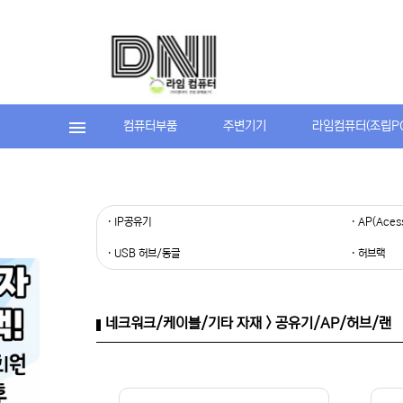
컴퓨터부품
주변기기
라임컴퓨터(조립P
· IP공유기
· AP(Aces
· USB 허브/동글
· 허브랙
네크워크/케이블/기타 자재 > 공유기/AP/허브/랜