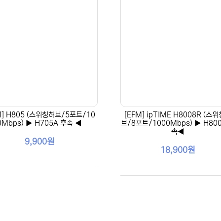
M] H805 (스위칭허브/5포트/10
[EFM] ipTIME H8008R (스
0Mbps) ▶ H705A 후속 ◀
브/8포트/1000Mbps) ▶ H800
속◀
9,900원
18,900원