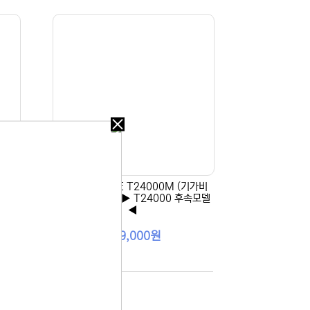
오늘
다시
보지
않기
기가비
[EFM] ipTIME T24000M (기가비
오늘
트/유선공유기) ▶ T24000 후속모델
다시
◀
보지
 있습니다.
259,000원
않기
실 수 있습니
 이용해 주