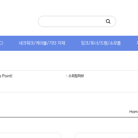
C)
네크워크/케이블/기타 자재
잉크/토너/드럼/소모품
s Point)
· 스위칭허브
Hom