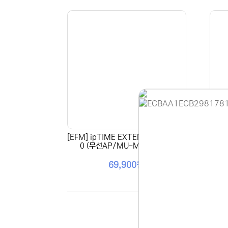
[EFM] ipTIME EXTENDER-AX300
[EFM
0 (무선AP/MU-MIMO 지원)
P/M
홈페이지 
안녕하세요,
69,900원
현재 내부 
불편을 드려
제품 문의,
다.
043-274
또는 네이버