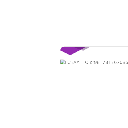
홈페이지 이용 안
안녕하세요, (주)디앤
현재 내부 사정으로 
불편을 드려 죄송합니
제품 문의, 견적 문의
다.
043-274-6789 /
또는 네이버에서 "디