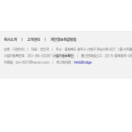
회사소개
|
고객센터
|
개인정보취급방침
상호 : 디앤아이 | 대표 : 천인국 | 주소 : 충청북도 청주시 서원구 무심서로 607, 1층(사
사업자등록번호 : 301-86-32087
| 통신판매업신고 : 2015-충북청주-0672 
사업자정보확인
이메일 :
dni1607@naver.com
| 호스팅제공 :
WebBridge
COPYRIGHT 20