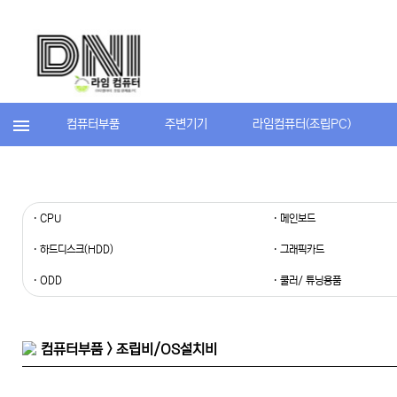
컴퓨터부품
주변기기
라임컴퓨터(조립PC)
· CPU
· 메인보드
· 하드디스크(HDD)
· 그래픽카드
· ODD
· 쿨러/ 튜닝용품
컴퓨터부품 > 조립비/OS설치비