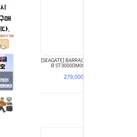
홈페이지 
안녕하세요,
현재 내부 
불편을 드려
제품 문의,
다.
043-274
또는 네이버
셔도 됩니다
항상 더 나
[SEAGATE] BARRACUDA HDD 3T
[SE
감사합니다.
B ST3000DM007 패키지
(주)디앤아
279,000원