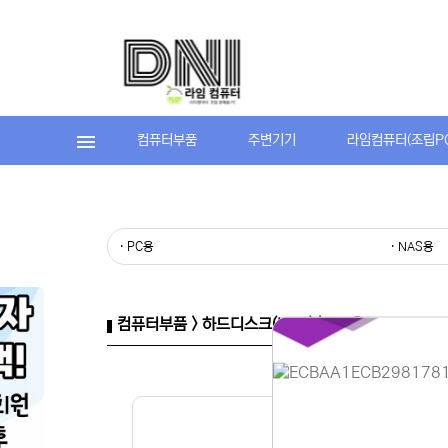
컴퓨터부품
주변기기
라임컴퓨터(조립P
· PC용
· NAS용
컴퓨터부품 > 하드디스크(HDD) > PC용