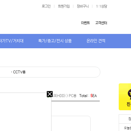
로그인
|
회원가입
|
장바구니
|
1:1상담
이벤트
고객센터
저가TV/거치대
특가/중고/전시 상품
온라인 견적
· CCTV용
오늘
Home >
컴퓨터부품 > 하드디스크(HDD) > PC용
Total :
5
EA
다시
보지
않기
오늘
오늘
다시