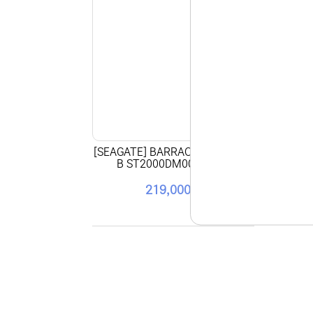
[SEAGATE] BARRACUDA HDD 2T
B ST2000DM008 패키지
219,000원