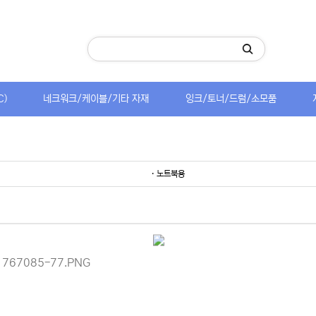
C)
네크워크/케이블/기타 자재
잉크/토너/드럼/소모품
· 노트북용