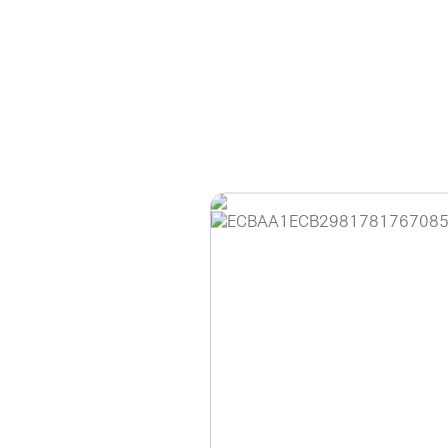
홈페이지 이용 안
안녕하세요, (주)디앤
현재 내부 사정으로 
불편을 드려 죄송합니
제품 문의, 견적 문의
다.
043-274-6789 /