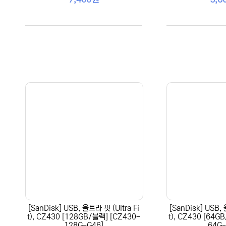
[SanDisk] USB, 울트라 핏 (Ultra Fi
[SanDisk] USB, 
t), CZ430 [128GB/블랙] [CZ430-
t), CZ430 [64G
128G-G46]
64G-