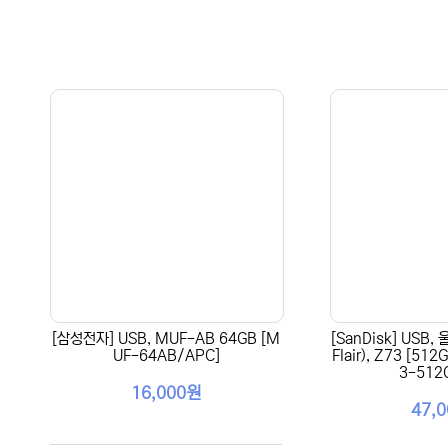
[삼성전자] USB, MUF-AB 64GB [M
[SanDisk] USB,
UF-64AB/APC]
Flair), Z73 [5
3-512
16,000원
47,