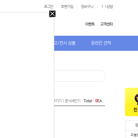
로그인
|
회원가입
|
장바구니
|
1:1상담
오늘
다시
이벤트
고객센터
보지
않기
저가TV/거치대
특가/중고/전시 상품
온라인 견적
오늘
다시
보지
 있습니다.
않기
실 수 있습니
· 코팅기
 이용해 주
Home >
주변기기 > 사무기기 > 문서세단기
Total :
0
EA
오늘