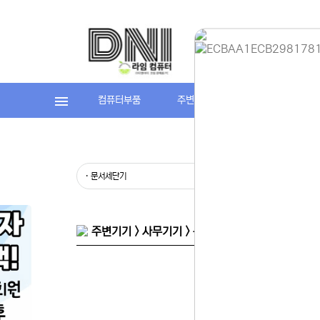
컴퓨터부품
주변기기
라임컴퓨터(조립P
홈페이지 
안녕하세요,
현재 내부 
불편을 드려
제품 문의,
· 문서세단기
· 재단기
다.
043-274
또는 네이버
셔도 됩니다
주변기기 > 사무기기 > 문서세단기
항상 더 나
감사합니다.
(주)디앤아