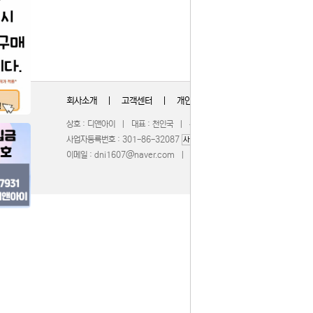
회사소개
|
고객센터
|
개인정보취급방침
상호 : 디앤아이 | 대표 : 천인국 | 주소 : 충청북도 청주시 서원구 무심서
사업자등록번호 : 301-86-32087
| 통신판매업신고 : 201
사업자정보확인
이메일 :
dni1607@naver.com
| 호스팅제공 :
WebBridge
COPY