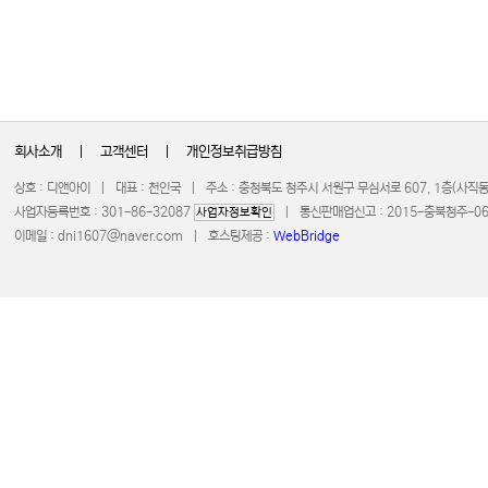
회사소개
|
고객센터
|
개인정보취급방침
상호 : 디앤아이 | 대표 : 천인국 | 주소 : 충청북도 청주시 서원구 무심서로 607, 1층(사
사업자등록번호 : 301-86-32087
| 통신판매업신고 : 2015-충북청주-0672 
사업자정보확인
이메일 :
dni1607@naver.com
| 호스팅제공 :
WebBridge
COPYRIGHT 20