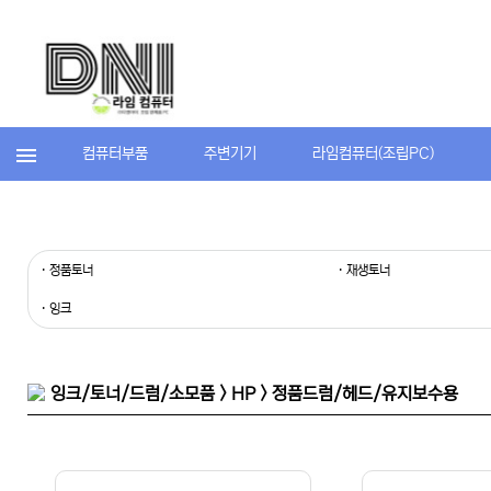
컴퓨터부품
주변기기
라임컴퓨터(조립PC)
· 정품토너
· 재생토너
· 잉크
잉크/토너/드럼/소모품 > HP > 정품드럼/헤드/유지보수용