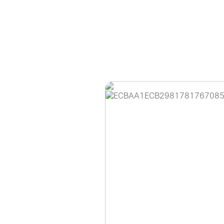
홈페이지 이용 안
안녕하세요, (주)디앤
현재 내부 사정으로 
불편을 드려 죄송합니
제품 문의, 견적 문의
다.
043-274-6789 /
또는 네이버에서 "디
셔도 됩니다.